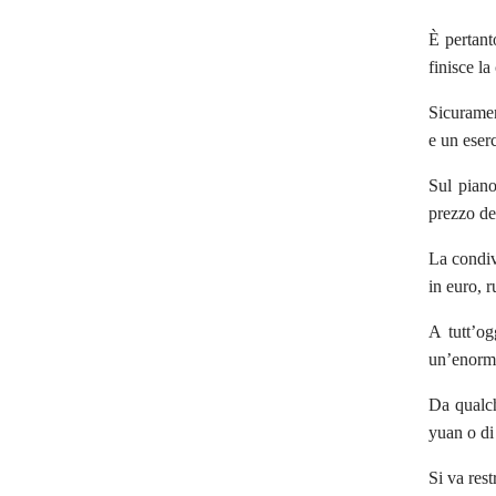
È pertant
finisce la
Sicuramen
e un eser
Sul piano
prezzo del
La condiv
in euro, r
A tutt’og
un’enorme
Da qualch
yuan o di
Si va res