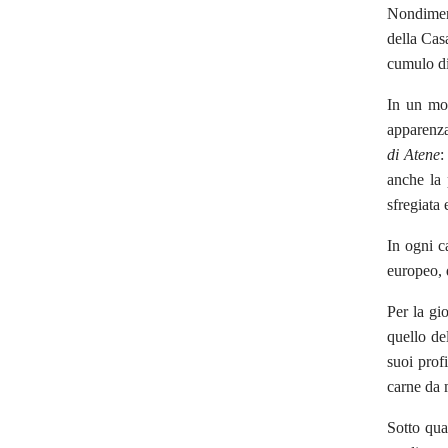
Nondimeno
della Cas
cumulo di
In un mon
apparenza
di Atene
:
anche la 
sfregiata 
In ogni c
europeo, 
Per la gi
quello del
suoi prof
carne da m
Sotto qua