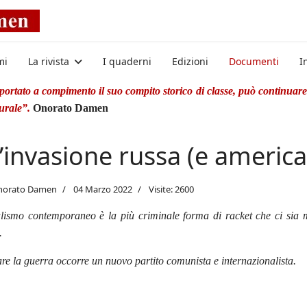
mi
La rivista
I quaderni
Edizioni
Documenti
I
rtato a compimento il suo compito storico di classe, può continuare 
turale”.
Onorato Damen
l’invasione russa (e america
Onorato Damen
04 Marzo 2022
Visite: 2600
lismo contemporaneo è la più criminale forma di racket che ci sia ma
.
re la guerra occorre un nuovo partito comunista e internazionalista.