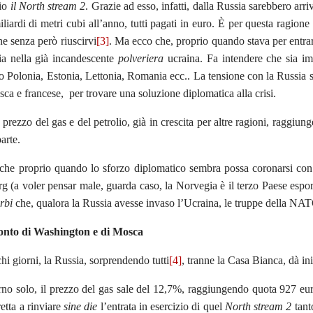
zio
il North stream 2
. Grazie ad esso, infatti, dalla Russia sarebbero arr
miliardi di metri cubi all’anno, tutti pagati in euro. È per questa ragio
ne senza però riuscirvi
[3]
. Ma ecco che, proprio quando stava per entra
a nella già incandescente
polveriera
ucraina. Fa intendere che sia im
 Polonia, Estonia, Lettonia, Romania ecc.. La tensione con la Russia sal
sca e francese, per trovare una soluzione diplomatica alla crisi.
l prezzo del gas e del petrolio, già in crescita per altre ragioni, ragg
arte.
he proprio quando lo sforzo diplomatico sembra possa coronarsi con su
rg (a voler pensar male, guarda caso, la Norvegia è il terzo Paese espor
rbi
che, qualora la Russia avesse invaso l’Ucraina, le truppe della NAT
conto di Washington e di Mosca
i giorni, la Russia, sorprendendo tutti
[4]
, tranne la Casa Bianca, dà ini
rno solo, il prezzo del gas sale del 12,7%, raggiungendo quota 927 e
retta a rinviare
sine die
l’entrata in esercizio di quel
North stream 2
tant