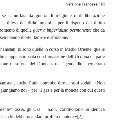
Versione Francese[
FR
]
se camuffata da guerra di religione o di liberazione
a difesa dei diritti umani e per il rispetto del diritto
 momento di quella
guerra imperialista permanente
che da
 seminando morte, fame e distruzione.
hanistan, lo sono quelle in corso in Medio Oriente, quelle
ltima appena iniziata con l’invasione dell’Ucraina da parte
azione russofona del Donbass dal “genocidio” perpetrato
anistan, anche Putin potrebbe dire ai suoi sodali: «Non
giungiamo noi – per il gas e per la moneta con cui questi
nte” [ossia, gli Usa – n.d.r.] condividono un’identica
cioè a chi debbano andare profitto e potere.»
[2]