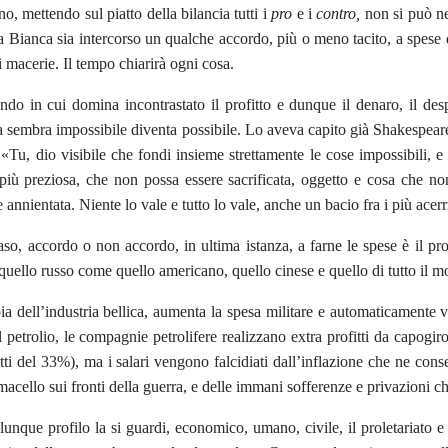
, mettendo sul piatto della bilancia tutti i
pro
e i
contro,
non si può ne
a Bianca sia intercorso un qualche accordo, più o meno tacito, a spese d
 macerie. Il tempo chiarirà ogni cosa.
do in cui domina incontrastato il profitto e dunque il denaro, il des
 sembra impossibile diventa possibile. Lo aveva capito già Shakespeare
 «Tu, dio visibile che fondi insieme strettamente le cose impossibili, e 
più preziosa, che non possa essere sacrificata, oggetto e cosa che no
e annientata. Niente lo vale e tutto lo vale, anche un bacio fra i più acer
aso, accordo o non accordo, in ultima istanza, a farne le spese è il prol
quello russo come quello americano, quello cinese e quello di tutto il 
oia dell’industria bellica, aumenta la spesa militare e automaticamente 
 petrolio, le compagnie petrolifere realizzano extra profitti da capogiro
itti del 33%), ma i salari vengono falcidiati dall’inflazione che ne conse
acello sui fronti della guerra, e delle immani sofferenze e privazioni che
lunque profilo la si guardi, economico, umano, civile, il proletariato e 