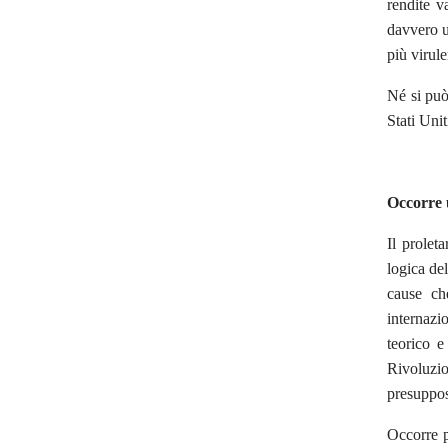
rendite v
davvero u
più virul
Né si può 
Stati Uni
Occorre 
Il proleta
logica del
cause ch
internazi
teorico e
Rivoluzio
presuppost
Occorre p