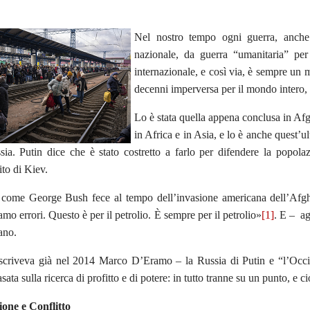
Nel nostro tempo ogni guerra, anche 
nazionale, da guerra “umanitaria” per l
internazionale, e così via, è sempre un
decenni imperversa per il mondo intero,
Lo è stata quella appena conclusa in Afg
in Africa e in Asia, e lo è anche quest’u
sia. Putin dice che è stato costretto a farlo per difendere la popol
ito di Kiev.
, come George Bush fece al tempo dell’invasione americana dell’Afgh
mo errori. Questo è per il petrolio. È sempre per il petrolio»
[1]
. E – ag
ano.
criveva già nel 2014 Marco D’Eramo – la Russia di Putin e “l’Occide
sata sulla ricerca di profitto e di potere: in tutto tranne su un punto, e 
ione e Conflitto