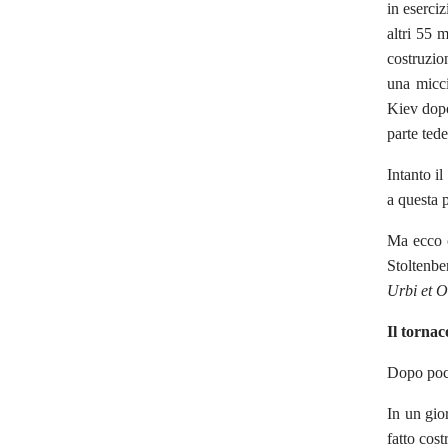
in eserci
altri 55 
costruzio
una micci
Kiev dopo
parte tede
Intanto i
a questa p
Ma ecco c
Stoltenbe
Urbi et O
Il torna
Dopo poch
In un gio
fatto cost