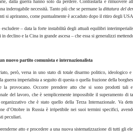
arie, dalla guerra hanno solo da perdere. Contrastarla e rimuovere al
na inderogabile necessità. Tanto più che se permane la
dittatura del de
enti si apriranno, come puntualmente è accaduto dopo il ritiro degli USA
escludere – data la forte instabilità degli attuali equilibri interimperiali
ti in declino e la Cina in grande ascesa – che essa si generalizzi mettend
un nuovo partito comunista e internazionalista
riato, però, versa in uno stato di totale disarmo politico, ideologico e 
la guerra imperialista a seguito di questa o quella frazione della borghes
e la provocano. Occorre prendere atto che si sono prodotti tali e 
onale del lavoro, che è semplicemente impossibile il superamento di ta
 organizzativo che è stato quello della Terza Internazionale. Va de
ne d’Ottobre in Russia è irripetibile nei suoi termini specifici, avend
i peculiari.
renderne atto e procedere a una nuova sistematizzazione di tutti gli ele