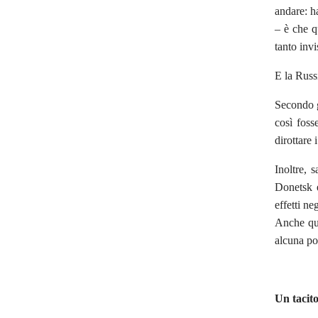
andare: h
– è che q
tanto invi
E la Russ
Secondo g
così foss
dirottare 
Inoltre, 
Donetsk e
effetti n
Anche qui
alcuna pos
Un tacit