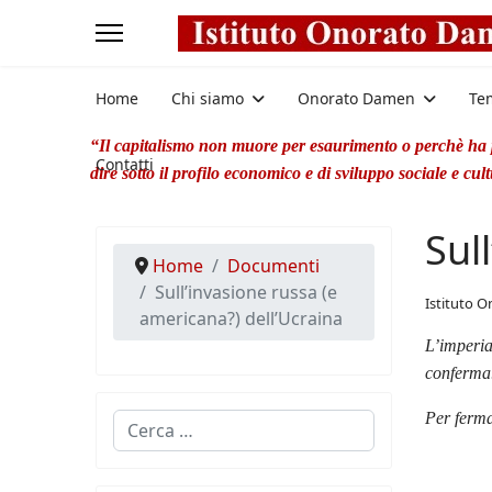
Home
Chi siamo
Onorato Damen
Te
“Il capitalismo non muore per esaurimento o perchè ha po
Contatti
dire sotto il profilo economico e di sviluppo sociale e cul
Sul
Home
Documenti
Sull’invasione russa (e
Istituto 
americana?) dell’Ucraina
L’imperia
conferma
Per ferma
Cerca