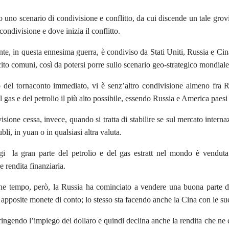
o uno scenario di condivisione e conflitto, da cui discende un tale grov
 condivisione e dove inizia il conflitto.
te, in questa ennesima guerra, è condiviso da Stati Uniti, Russia e Cina
cito comuni, così da potersi porre sullo scenario geo-strategico mondial
 del tornaconto immediato, vi è senz’altro condivisione almeno fra 
 gas e del petrolio il più alto possibile, essendo Russia e America paesi 
isione cessa, invece, quando si tratta di stabilire se sul mercato intern
ubli, in yuan o in qualsiasi altra valuta.
gi la gran parte del petrolio e del gas estratt nel mondo è venduta 
 rendita finanziaria.
e tempo, però, la Russia ha cominciato a vendere una buona parte dei 
 apposite monete di conto; lo stesso sta facendo anche la Cina con le su
tringendo l’impiego del dollaro e quindi declina anche la rendita che ne d