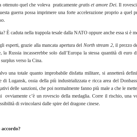
a ottenuto quel che voleva praticamente
gratis et amore Dei
. Il roves
uesta guerra possa imprimere una forte accelerazione proprio a quel p
so.
ia? È caduta nella trappola tesale dalla NATO oppure anche essa si è mo
li esperti, grazie alla mancata apertura del
North stream 2
, il prezzo 
e, la Russia incasserebbe solo dall’Europa la stessa quantità di euro
i surplus verso la Cina.
salvo una totale quanto improbabile disfatta militare, si annetterà def
 di Lugansk, ossia della più industrializzata e ricca area del Donba
egativi delle sanzioni, che poi normalmente fanno più male a che le mett
 ovviamente c’è un rovescio della medaglia. Corre il rischio, una volta
sibilità di svincolarsi dalle spire del dragone cinese.
o accordo?