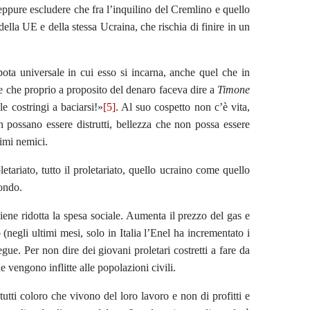
ppure escludere che fra l’inquilino del Cremlino e quello
ella UE e della stessa Ucraina, che rischia di finire in un
pota universale in cui esso si incarna, anche quel che in
 che proprio a proposito del denaro faceva dire a
Timone
le costringi a baciarsi!»
[5]
. Al suo cospetto non c’è vita,
n possano essere distrutti, bellezza che non possa essere
rimi nemici.
etariato, tutto il proletariato, quello ucraino come quello
mondo.
viene ridotta la spesa sociale. Aumenta il prezzo del gas e
 (negli ultimi mesi, solo in Italia l’Enel ha incrementato i
gue. Per non dire dei giovani proletari costretti a fare da
 vengono inflitte alle popolazioni civili.
tutti coloro che vivono del loro lavoro e non di profitti e