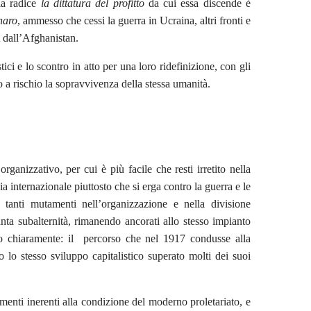
la radice
la dittatura del profitto
da cui essa discende è
naro
, ammesso che cessi la guerra in Ucraina, altri fronti e
 dall’Afghanistan.
stici e lo scontro in atto per una loro ridefinizione, con gli
o a rischio la sopravvivenza della stessa umanità.
organizzativo, per cui è più facile che resti irretito nella
ia internazionale piuttosto che si erga contro la guerra e le
tanti mutamenti nell’organizzazione e nella divisione
nta subalternità, rimanendo ancorati allo stesso impianto
tto chiaramente: il percorso che nel 1917 condusse alla
o lo stesso sviluppo capitalistico superato molti dei suoi
menti inerenti alla condizione del moderno proletariato, e