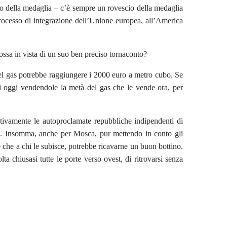
cio della medaglia – c’è sempre un rovescio della medaglia
rocesso di integrazione dell’Unione europea, all’America
ssa in vista di un suo ben preciso tornaconto?
del gas potrebbe raggiungere i 2000 euro a metro cubo. Se
 di oggi vendendole la metà del gas che le vende ora, per
initivamente le autoproclamate repubbliche indipendenti di
ss. Insomma, anche per Mosca, pur mettendo in conto gli
e che a chi le subisce, potrebbe ricavarne un buon bottino.
 chiusasi tutte le porte verso ovest, di ritrovarsi senza