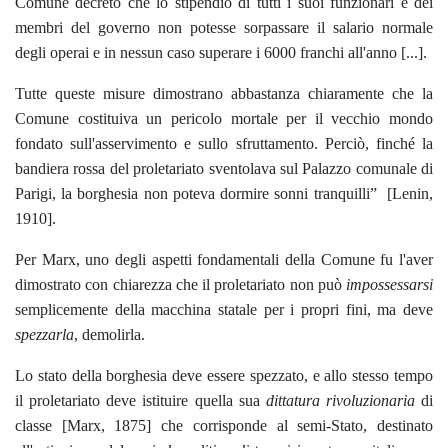
Comune decretò che lo stipendio di tutti i suoi funzionari e dei
membri del governo non potesse sorpassare il salario normale
degli operai e in nessun caso superare i 6000 franchi all'anno [...].
Tutte queste misure dimostrano abbastanza chiaramente che la
Comune costituiva un pericolo mortale per il vecchio mondo
fondato sull'asservimento e sullo sfruttamento. Perciò, finché la
bandiera rossa del proletariato sventolava sul Palazzo comunale di
Parigi, la borghesia non poteva dormire sonni tranquilli” [Lenin,
1910].
Per Marx, uno degli aspetti fondamentali della Comune fu l'aver
dimostrato con chiarezza che il proletariato non può
impossessarsi
semplicemente della macchina statale per i propri fini, ma deve
spezzarla
, demolirla.
Lo stato della borghesia deve essere spezzato, e allo stesso tempo
il proletariato deve istituire quella sua
dittatura rivoluzionaria
di
classe [Marx, 1875] che corrisponde al semi-Stato, destinato