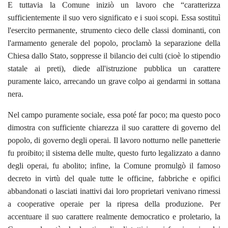
E tuttavia la Comune iniziò un lavoro che “caratterizza
sufficientemente il suo vero significato e i suoi scopi. Essa sostituì
l'esercito permanente, strumento cieco delle classi dominanti, con
l'armamento generale del popolo, proclamò la separazione della
Chiesa dallo Stato, soppresse il bilancio dei culti (cioè lo stipendio
statale ai preti), diede all'istruzione pubblica un carattere
puramente laico, arrecando un grave colpo ai gendarmi in sottana
nera.
Nel campo puramente sociale, essa poté far poco; ma questo poco
dimostra con sufficiente chiarezza il suo carattere di governo del
popolo, di governo degli operai. Il lavoro notturno nelle panetterie
fu proibito; il sistema delle multe, questo furto legalizzato a danno
degli operai, fu abolito; infine, la Comune promulgò il famoso
decreto in virtù del quale tutte le officine, fabbriche e opifici
abbandonati o lasciati inattivi dai loro proprietari venivano rimessi
a cooperative operaie per la ripresa della produzione. Per
accentuare il suo carattere realmente democratico e proletario, la