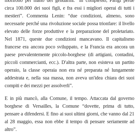
morirono per mano dei gendarmi. “In complesso, Parigi perde
circa 100.000 dei suoi figli, e fra essi i migliori operai di tutti i
mestieri”. Commenta Lenin: “due condizioni, almeno, sono
necessarie perché una rivoluzione sociale possa trionfare: il livello
elevato delle forze produttive e la preparazione del proletariato.
Nel 1871, queste due condizioni mancavano. Il capitalismo
francese era ancora poco sviluppato, e la Francia era ancora un
paese prevalentemente piccolo-borghese (di artigiani, contadini,
piccoli commercianti, ecc.). D'altra parte, non esisteva un partito
operaio, la classe operaia non era né preparata né lungamente
addestrata e, nella sua massa, non aveva un'idea chiara dei suoi
compiti e dei mezzi per assolverli”.
E in più mancò, alla Comune, il tempo. Attaccata dal governo
borghese di Versailles, la Comune “dovette, prima di tutto,
pensare a difendersi. E fino ai suoi ultimi giorni, che vanno dal 21
al 28 maggio, essa non ebbe il tempo di pensare seriamente ad
altro”.