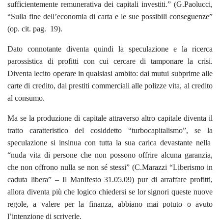
sufficientemente remunerativa dei capitali investiti.” (G.Paolucci,
“Sulla fine dell’economia di carta e le sue possibili conseguenze”
(op. cit. pag. 19).
Dato connotante diventa quindi la speculazione e la ricerca
parossistica di profitti con cui cercare di tamponare la crisi.
Diventa lecito operare in qualsiasi ambito: dai mutui subprime alle
carte di credito, dai prestiti commerciali alle polizze vita, al credito
al consumo.
Ma se la produzione di capitale attraverso altro capitale diventa il
tratto caratteristico del cosiddetto “turbocapitalismo”, se la
speculazione si insinua con tutta la sua carica devastante nella
“nuda vita di persone che non possono offrire alcuna garanzia,
che non offrono nulla se non sé stessi” (C.Marazzi “Liberismo in
caduta libera” – Il Manifesto 31.05.09) pur di arraffare profitti,
allora diventa più che logico chiedersi se lor signori queste nuove
regole, a valere per la finanza, abbiano mai potuto o avuto
l’intenzione di scriverle.