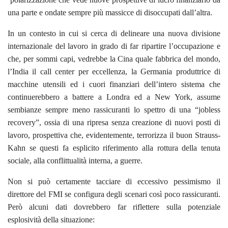
una parte e ondate sempre più massicce di disoccupati dall’altra.
In un contesto in cui si cerca di delineare una nuova divisione
internazionale del lavoro in grado di far ripartire l’occupazione e
che, per sommi capi, vedrebbe
la Cina
quale fabbrica del mondo,
l’India il call center per eccellenza,
la Germania
produttrice di
macchine utensili ed i cuori finanziari dell’intero sistema che
continuerebbero a battere a Londra ed a New York, assume
sembianze sempre meno rassicuranti lo spettro di una “jobless
recovery”, ossia di una ripresa senza creazione di nuovi posti di
lavoro, prospettiva che, evidentemente, terrorizza il buon Strauss-
Kahn se questi fa esplicito riferimento alla rottura della tenuta
sociale, alla conflittualità interna, a guerre.
Non si può certamente tacciare di eccessivo pessimismo il
direttore del FMI se configura degli scenari così poco rassicuranti.
Però alcuni dati dovrebbero far riflettere sulla potenziale
esplosività della situazione: