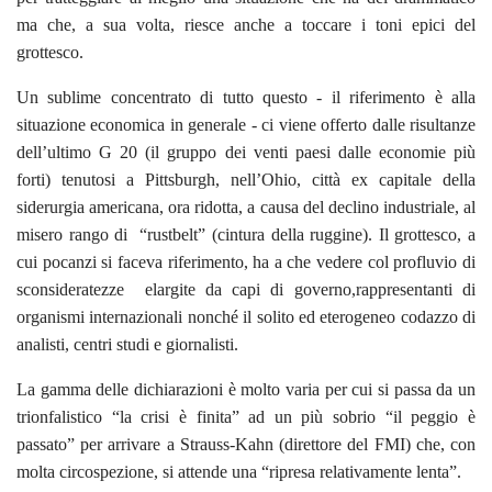
ma che, a sua volta, riesce anche a toccare i toni epici del
grottesco.
Un sublime concentrato di tutto questo - il riferimento è alla
situazione economica in generale - ci viene offerto dalle risultanze
dell’ultimo G 20 (il gruppo dei venti paesi dalle economie più
forti) tenutosi a Pittsburgh, nell’Ohio, città ex capitale della
siderurgia americana, ora ridotta, a causa del declino industriale, al
misero rango di “rustbelt” (cintura della ruggine). Il grottesco, a
cui pocanzi si faceva riferimento, ha a che vedere col profluvio di
sconsideratezze elargite da capi di governo,rappresentanti di
organismi internazionali nonché il solito ed eterogeneo codazzo di
analisti, centri studi e giornalisti.
La gamma delle dichiarazioni è molto varia per cui si passa da un
trionfalistico “la crisi è finita” ad un più sobrio “il peggio è
passato” per arrivare a Strauss-Kahn (direttore del FMI) che, con
molta circospezione, si attende una “ripresa relativamente lenta”.