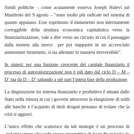
Simili politiche – come acutamente osserva Joseph Halevi sul
Manifesto del 9 agosto – “sono molto più radicate nel sistema di
quanto appaiano. Esse esprimono il mutamento non internamente
correggibile della struttura economica capitalistica verso la
finanziarizzazione, vale a dire verso un circuito in cui il passaggio
dalla moneta alla merce per poi riapparire in un accresciuto
ammontare monetario, si sia allentato in maniera irreversibile”.
In sintesi: per una frazione crescente del capitale finanziario il
processo di autovalorizzazione non è più dato dal ciclo D – M –
D’ ma da D – D’ saltando a piè pari l’intera fase della produzione
.
La disgiunzione tra sistema finanziario e produttivo è attuata dallo
Stato nella misura in cui i governi attraverso la elargizione di soldi
alle banche e l’acquisto di titoli drogati pensano di evitare che la
crisi si aggravi.
L’unico effetto che scaturisce da tali strategie è un processo di
polarizzazione che vede nuove prospettive di lucro finanziario da