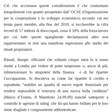
Ciò che accomuna queste considerazioni è che contrastano
integralmente con quanto prospettato dall’ OCSE (Organizzazione
per la cooperazione e lo sviluppo economico) secondo cui nei
trenta paesi membri, alla fine del 2010, si toccherebbe la cifra
record di 57 milioni di disoccupati, ossia il 10% della forza-lavoro
per cui tutte queste sgangherate declamazioni altro non
rappresentano se non una manifesta regressione allo stadio dei
rituali propiziatori.
Rituali, liturgie, officianti che soltanto cinque mesi fa si erano
riuniti a Londra per vedere di poter tamponare o, ancor di più,
ridimensionare lo strapotere della finanza e di far ripartire
l’occupazione. Si discuteva su come far ripartire il credito e
soprattutto “stabilire un quadro di nuove regole finanziarie per
rendere impossibile il reiterarsi di una nuova bolla creditizia”
(Marco d’Eramo, Il Manifesto 24.09.09) nonché sottoporre a
controllo le agenzie di rating che fin qui hanno brillato per le loro
stime sbagliate e congruamente addomesticate.