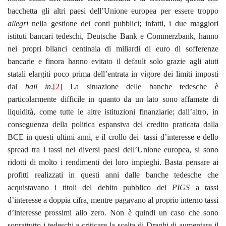
bacchetta gli altri paesi dell’Unione europea per essere troppo
allegri
nella gestione dei conti pubblici; infatti, i due maggiori
istituti bancari tedeschi, Deutsche Bank e Commerzbank, hanno
nei propri bilanci centinaia di miliardi di euro di sofferenze
bancarie e finora hanno evitato il default solo grazie agli aiuti
statali elargiti poco prima dell’entrata in vigore dei limiti imposti
dal
bail in
.
[2]
La situazione delle banche tedesche è
particolarmente difficile in quanto da un lato sono affamate di
liquidità, come tutte le altre istituzioni finanziarie; dall’altro, in
conseguenza della politica espansiva del credito praticata dalla
BCE in questi ultimi anni, e il crollo dei tassi d’interesse e dello
spread tra i tassi nei diversi paesi dell’Unione europea, si sono
ridotti di molto i rendimenti dei loro impieghi. Basta pensare ai
profitti realizzati in questi anni dalle banche tedesche che
acquistavano i titoli del debito pubblico dei
PIGS
a tassi
d’interesse a doppia cifra, mentre pagavano al proprio interno tassi
d’interesse prossimi allo zero. Non è quindi un caso che sono
soprattutto i tedeschi a criticare la scelta di Draghi di aumentare il