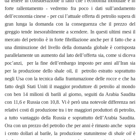
da tenere in considerazione il fatto che l’economia mondiale è in
forte rallentamento - vedremo fra poco i dati sull’andamento
dell’economia cinese - per cui l’attuale offerta di petrolio supera di
gran lunga la domanda con la conseguenza che il prezzo del
greggio tende inesorabilmente a scendere. In questi ultimi mesi il
mercato del petrolio è in forte fibrillazione anche per il fatto che a
una diminuzione del livello della domanda globale è corrisposta
parallelamente un aumento dal lato dell’offerta sia, come si diceva
poc’anzi, per la fine dell’embargo imposto per anni all’Iran sia
per la produzione dello shale oil, il petrolio estratto soprattutto
negli Usa con la tecnica dalla frantumazione delle rocce e che ha
fatto degli Stati Uniti il maggior produttore di petrolio al mondo
con ben 14 milioni di barili al giorno, seguiti da Arabia Saudita
con 11,6 e Russia con 10,8. Vi è però una notevole differenza nei
relativi costi di produzione tra i tre maggiori produttori di petrolio,
a tutto vantaggio della Russia e soprattutto dell’Arabia Saudita.
Ora con un prezzo del petrolio che per anni è rimasto anche sopra
i cento dollari al barile, la produzione statunitense di
shale oil
è