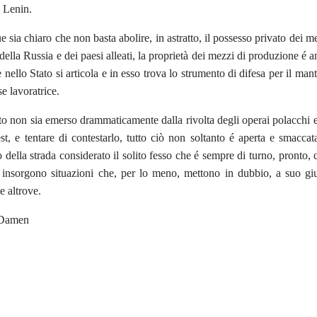
 Lenin.
sia chiaro che non basta abolire, in astratto, il possesso privato dei m
della Russia e dei paesi alleati, la proprietà dei mezzi di produzione é 
 nello Stato si articola e in esso trova lo strumento di difesa per il man
se lavoratrice.
o non sia emerso drammaticamente dalla rivolta degli operai polacchi e 
t, e tentare di contestarlo, tutto ciò non soltanto é aperta e smacc
della strada considerato il solito fesso che é sempre di turno, pronto, ci
 insorgono situazioni che, per lo meno, mettono in dubbio, a suo giud
e altrove.
 Damen