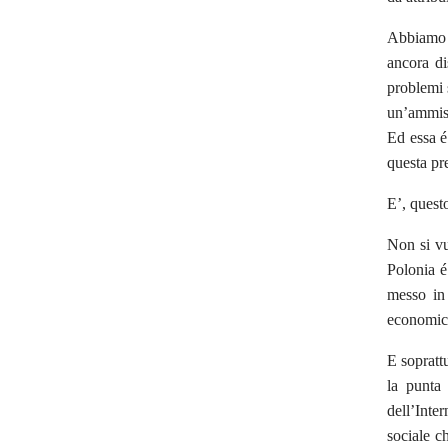
Abbiamo d
ancora di
problemi s
un’ammis
Ed essa é
questa pre
E’, questo
Non si vu
Polonia é
messo in 
economica
E soprattu
la punta 
dell’Inte
sociale c