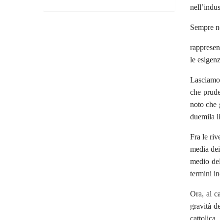
nell’indus
Sempre ne
rappresen
le esigen
Lasciamo 
che prude
noto che g
duemila li
Fra le riv
media dei 
medio del
termini in
Ora, al c
gravità de
cattolica