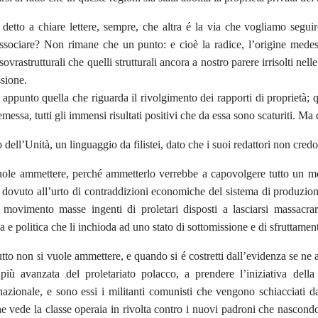
etto a chiare lettere, sempre, che altra é la via che vogliamo segu
ssociare? Non rimane che un punto: e cioè la radice, l’origine mede
ovrastrutturali che quelli strutturali ancora a nostro parere irrisolti nell
sione.
 appunto quella che riguarda il rivolgimento dei rapporti di proprietà
messa, tutti gli immensi risultati positivi che da essa sono scaturiti. Ma
 dell’Unità, un linguaggio da filistei, dato che i suoi redattori non cre
ole ammettere, perché ammetterlo verrebbe a capovolgere tutto un mo
 dovuto all’urto di contraddizioni economiche del sistema di produzione
movimento masse ingenti di proletari disposti a lasciarsi massacrare
 e politica che li inchioda ad uno stato di sottomissione e di sfruttamen
tto non si vuole ammettere, e quando si é costretti dall’evidenza se ne al
più avanzata del proletariato polacco, a prendere l’iniziativa della 
rnazionale, e sono essi i militanti comunisti che vengono schiacciati d
he vede la classe operaia in rivolta contro i nuovi padroni che nascondo