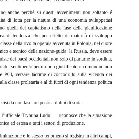
tino anche perché su questi avvenimenti non soltanto é
ità di lotta per la natura di una economia sviluppatasi
no quelli del capitalismo nella fase della pianificazione
ea di tendenza che per effetto di maturità di sviluppo
classe della rivolta operaia avvenuta in Polonia, nel cuore
mico e tecnico della nazione-guida, la Russia, deve essere
ste dei paesi occidentali non solo di parlarne in sordina,
oni del sentimento per un non giustificato o comunque non
e PCI, versare lacrime di coccodrillo sulla vicenda dei
lla classe proletaria e al di fuori di ogni tendenza politica
cisi da non lasciare posto a dubbi di sorta.
 — l’ufficiale Trybuna Ludu — riconosce che la situazione
ica ed estesa a tutti i settori di produzione.
minuzione e lo stesso fenomeno si registra in altri campi,