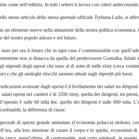
tria come nell’edilizia. In tutti i settori si lavora con criteri antieconomi
llo stesso articolo dello stesso giornale ufficiale Trybuna Ludu, si aff
ta un elemento nuovo nella attuazione della nostra politica economica. 
ze del nostro popolo adesso e nel futuro.
stare per ora il futuro che in ogni caso é commisurabile con quell’ade
ntemente non si distacca da quella del predecessore Gomulka. Infatti
li stipendi degli operai che sono al di sotto di mille zloty (circa venti
re) e che gli analoghi ritocchi saranno attuati sugli stipendi più bassi.
endicazioni avanzate dagli operai é il livellamento dei salari tra dirigenti 
salari operai nei cantieri é di 3200 zloty, quella dei dirigenti, tra premi, s
l’operaio é sulle 60 mila lire, quello dei dirigenti é sulle 600 mila. L’
confutabili, la differenza di classe.
apezzale di questo grande ammalato (l’economia polacca) siedono, con l
ll’ora, alla loro missione di curare il corpo e lo spirito, economisti di 
, in cerca, quest’ultima, di contropartite, non certo spirituali, in qua