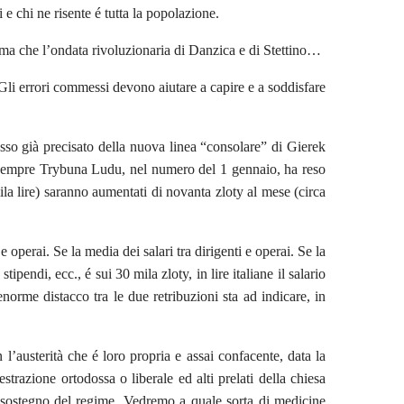
ci e chi ne risente é tutta la popolazione.
erma che l’ondata rivoluzionaria di Danzica e di Stettino…
Gli errori commessi devono aiutare a capire e a soddisfare
sso già precisato della nuova linea “consolare” di Gierek
 sempre Trybuna Ludu, nel numero del 1 gennaio, ha reso
mila lire) saranno aumentati di novanta zloty al mese (circa
e operai. Se la media dei salari tra dirigenti e operai. Se la
tipendi, ecc., é sui 30 mila zloty, in lire italiane il salario
enorme distacco tra le due retribuzioni sta ad indicare, in
’austerità che é loro propria e assai confacente, data la
estrazione ortodossa o liberale ed alti prelati della chiesa
nto sostegno del regime. Vedremo a quale sorta di medicine