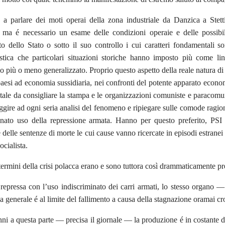
a parlare dei moti operai della zona industriale da Danzica a Stet
, ma é necessario un esame delle condizioni operaie e delle possibil
to dello Stato o sotto il suo controllo i cui caratteri fondamentali so
tica che particolari situazioni storiche hanno imposto più come lin
 più o meno generalizzato. Proprio questo aspetto della reale natura di 
paesi ad economia sussidiaria, nei confronti del potente apparato econo
tale da consigliare la stampa e le organizzazioni comuniste e paracomuni
ggire ad ogni seria analisi del fenomeno e ripiegare sulle comode ragi
nato uso della repressione armata. Hanno per questo preferito, PSI 
 delle sentenze di morte le cui cause vanno ricercate in episodi estranei a
ocialista.
termini della crisi polacca erano e sono tuttora così drammaticamente pre
 repressa con l’uso indiscriminato dei carri armati, lo stesso organo
generale é al limite del fallimento a causa della stagnazione oramai cron
ni a questa parte — precisa il giornale — la produzione é in costante di