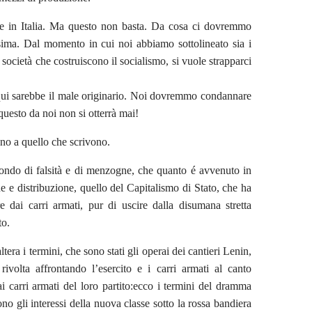
ire in Italia. Ma questo non basta. Da cosa ci dovremmo
sima. Dal momento in cui noi abbiamo sottolineato sia i
e società che costruiscono il socialismo, si vuole strapparci
; qui sarebbe il male originario. Noi dovremmo condannare
 questo da noi non si otterrà mai!
dono a quello che scrivono.
ndo di falsità e di menzogne, che quanto é avvenuto in
 e distribuzione, quello del Capitalismo di Stato, che ha
 dai carri armati, pur di uscire dalla disumana stretta
to.
tera i termini, che sono stati gli operai dei cantieri Lenin,
rivolta affrontando l’esercito e i carri armati al canto
ai carri armati del loro partito:ecco i termini del dramma
no gli interessi della nuova classe sotto la rossa bandiera