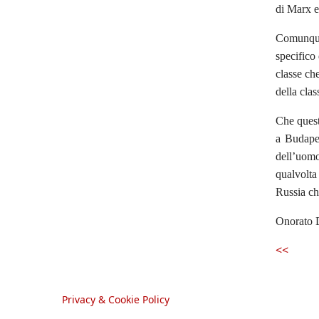
di Marx e
Comunque 
specifico 
classe che
della clas
Che quest
a Budapes
dell’uomo 
qualvolta
Russia ch
Onorato
<<
Privacy & Cookie Policy