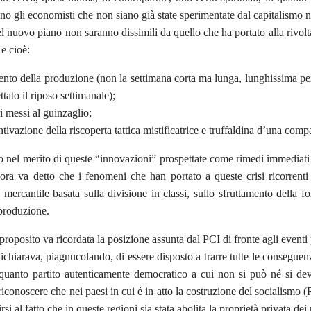
no gli economisti che non siano già state sperimentate dal capitalismo ne
l nuovo piano non saranno dissimili da quello che ha portato alla rivolta 
e cioè:
nto della produzione (non la settimana corta ma lunga, lunghissima pe
ttato il riposo settimanale);
ri messi al guinzaglio;
ntivazione della riscoperta tattica mistificatrice e truffaldina d’una compa
 nel merito di queste “innovazioni” prospettate come rimedi immediati a
ora va detto che i fenomeni che han portato a queste crisi ricorrenti
mercantile basata sulla divisione in classi, sullo sfruttamento della fo
produzione.
proposito va ricordata la posizione assunta dal PCI di fronte agli eventi
ichiarava, piagnucolando, di essere disposto a trarre tutte le conseguenz
quanto partito autenticamente democratico a cui non si può né si de
riconoscere che nei paesi in cui é in atto la costruzione del socialismo (
irsi al fatto che in queste regioni sia stata abolita la proprietà privata d