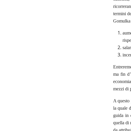
ricorreran
termini de
Gomulka 
aume
rispe
sala
ince
Entreremo
ma fin d’
economia 
mezzi di 
A questo 
la quale d
guida in 
quella di 
da attribu