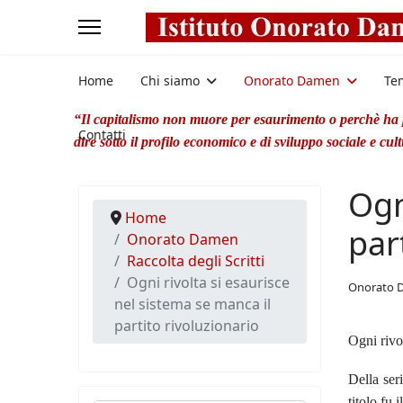
Home
Chi siamo
Onorato Damen
Te
“Il capitalismo non muore per esaurimento o perchè ha po
Contatti
dire sotto il profilo economico e di sviluppo sociale e cul
Ogn
Home
par
Onorato Damen
Raccolta degli Scritti
Ogni rivolta si esaurisce
Onorato 
nel sistema se manca il
partito rivoluzionario
Ogni rivol
Della ser
titolo fu