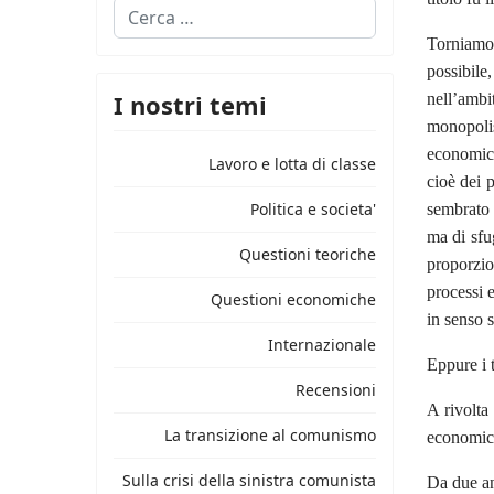
Cerca
Torniamo 
possibile
I nostri temi
nell’ambi
monopolis
economico
Lavoro e lotta di classe
cioè dei 
Politica e societa'
sembrato 
ma di sfu
Questioni teoriche
proporzio
processi e
Questioni economiche
in senso s
Internazionale
Eppure i 
Recensioni
A rivolta
La transizione al comunismo
economica 
Sulla crisi della sinistra comunista
Da due an