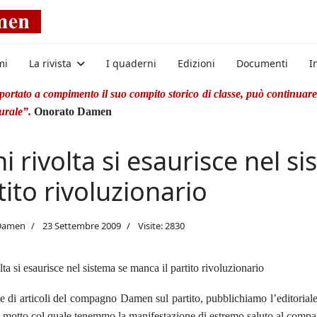
mi
La rivista
I quaderni
Edizioni
Documenti
I
rtato a compimento il suo compito storico di classe, può continuare 
turale”.
Onorato Damen
i rivolta si esaurisce nel s
tito rivoluzionario
Damen
23 Settembre 2009
Visite: 2830
ta si esaurisce nel sistema se manca il partito rivoluzionario
ie di articoli del compagno Damen sul partito, pubblichiamo l’editoria
 il motto col quale tenemmo la manifestazione di estremo saluto al co