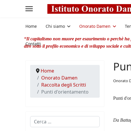
Home
Chi siamo
Onorato Damen
Te
“Il capitalismo non muore per esaurimento o perchè ha po
Contatti
dire sotto il profilo economico e di sviluppo sociale e cul
Pun
Home
Onorato Damen
Onorato 
Raccolta degli Scritti
Punti d'orientamento
Punti d'o
Cerca
Da Batta