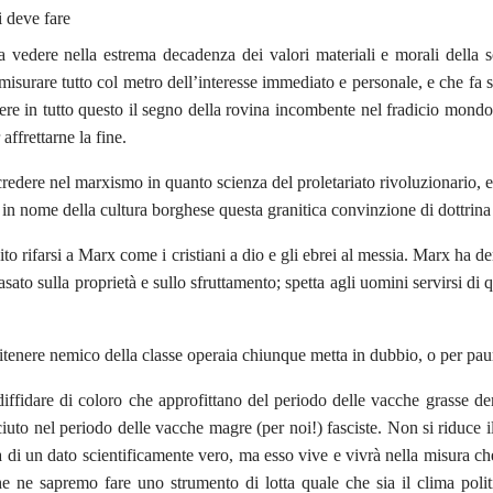
i deve fare
 vedere nella estrema decadenza dei valori materiali e morali della s
 misurare tutto col metro dell’interesse immediato e personale, e che 
ere in tutto questo il segno della rovina incombente nel fradicio mondo ca
affrettarne la fine.
redere nel marxismo in quanto scienza del proletariato rivoluzionario, e f
in nome della cultura borghese questa granitica convinzione di dottrina e 
to rifarsi a Marx come i cristiani a dio e gli ebrei al messia. Marx ha dem
asato sulla proprietà e sullo sfruttamento; spetta agli uomini servirsi di q
itenere nemico della classe operaia chiunque metta in dubbio, o per paur
iffidare di coloro che approfittano del periodo delle vacche grasse de
ciuto nel periodo delle vacche magre (per noi!) fasciste. Non si riduce
a di un dato scientificamente vero, ma esso vive e vivrà nella misura che
e ne sapremo fare uno strumento di lotta quale che sia il clima polit