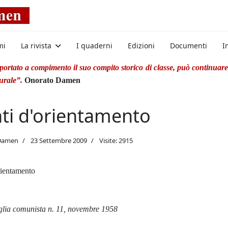
mi
La rivista
I quaderni
Edizioni
Documenti
I
rtato a compimento il suo compito storico di classe, può continuare 
turale”.
Onorato Damen
ti d'orientamento
Damen
23 Settembre 2009
Visite: 2915
rientamento
glia comunista n. 11, novembre 1958