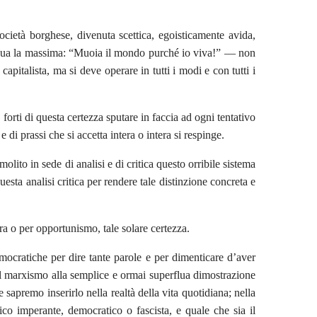
ocietà borghese, divenuta scettica, egoisticamente avida,
fa sua la massima: “Muoia il mondo purché io viva!” — non
pitalista, ma si deve operare in tutti i modi e con tutti i
orti di questa certezza sputare in faccia ad ogni tentativo
di prassi che si accetta intera o intera si respinge.
olito in sede di analisi e di critica questo orribile sistema
uesta analisi critica per rendere tale distinzione concreta e
a o per opportunismo, tale solare certezza.
mocratiche per dire tante parole e per dimenticare d’aver
 il marxismo alla semplice e ormai superflua dimostrazione
 sapremo inserirlo nella realtà della vita quotidiana; nella
ico imperante, democratico o fascista, e quale che sia il