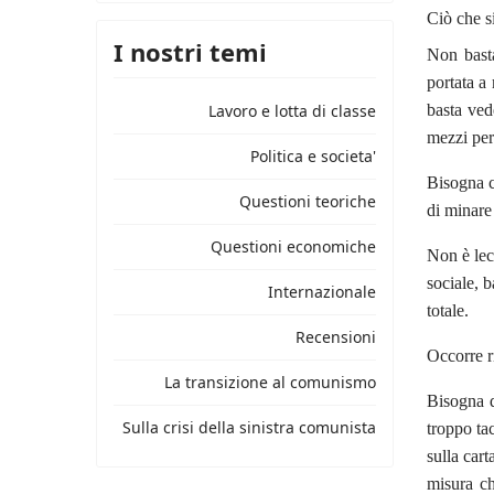
Ciò che s
I nostri temi
Non basta
portata a
Lavoro e lotta di classe
basta ved
mezzi per 
Politica e societa'
Bisogna c
Questioni teoriche
di minare 
Questioni economiche
Non è leci
sociale, b
Internazionale
totale.
Recensioni
Occorre r
La transizione al comunismo
Bisogna d
Sulla crisi della sinistra comunista
troppo ta
sulla cart
misura ch