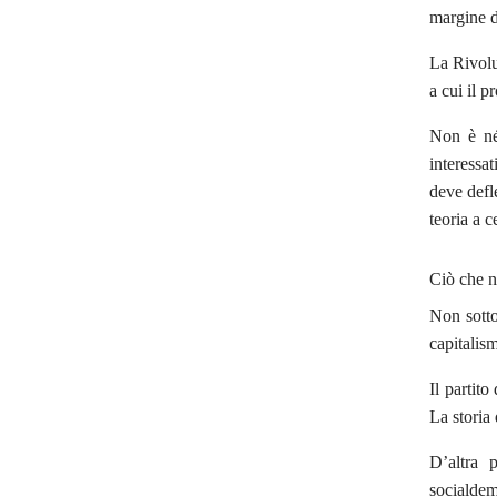
margine de
La Rivolu
a cui il 
Non è né 
interessa
deve defle
teoria a 
Ciò che n
Non sottov
capitalism
Il partit
La storia 
D’altra p
socialdem