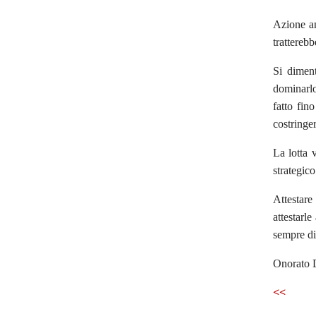
Azione an
trattereb
Si diment
dominarlo
fatto fin
costringer
La lotta 
strategico
Attestare 
attestarl
sempre dis
Onorato
<<