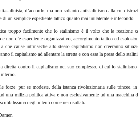
ti-stalinista, d’accordo, ma non soltanto antistalinismo alla cui distruz
be di un semplice espediente tattico quanto mai unilaterale e infecondo.
ica troppo facilmente che lo stalinismo è il volto che la reazione ca
 e non c’è espediente organizzativo, accorgimento tattico ed esplosio
o a che cause intrinseche allo stesso capitalismo non creeranno situaz
anno il capitalismo ad allentare la stretta e con essa la presa dello stali
va diretta contro il capitalismo nel suo complesso, di cui lo stalinis
 interno.
le forze, pur se modeste, della istanza rivoluzionaria sulle trincee, in 
e ad una milizia politica attiva e non esclusivamente ad una macchina d
cutibilissima negli intenti come nei risultati.
 Damen