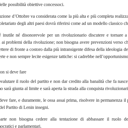
lle possibilità obiettive concessoci.
zione d’Ottobre va considerata come la più alta e più completa realizzazi
proletariato degli altri paesi dovrà riferirsi come ad un modello classic
inutile né disonorevole per un rivoluzionario discutere e tornare a
ti ai problemi della rivoluzione; non bisogna avere prevenzioni verso ch
ttere di fronte a costoro dalla più intransigente difesa della ideologia de
certe e non sempre lecite esigenze tattiche: si cadrebbe nell’opportunismo
on si deve fare
alutare il ruolo del partito e non dar credito alla banalità che fa nascer
o sarà giunta al limite e sarà aperta la strada alla conquista rivoluzionari
o deve fare, e duramente, le ossa assai prima, risolvere in permanenza il
del Partito di Lenin insegni.
arte non bisogna cedere alla tentazione di abbassare il ruolo del p
ocratici e parlamentari.