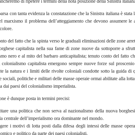
ncheremo di ripetere i termini della nota posizione della Sinistra italiana
rsa con tanta evidenza la constatazione che la Sinistra italiana è stata 
el marxismo il problema dell’atteggiamento che devono assumere le av
colore.
nto del fatto che la spinta verso le graduali eliminazioni delle zone ar
orghese capitalista nella sua fame di zone nuove da sottoporre a sfrutta
smo nero e al mito del barbaro anticapitalista; tenuto conto del fatto c
l colonialismo capitalista emergono sempre nuove forze sul proscenio de
te la natura e i limiti delle rivolte coloniali condotte sotto la guida 
e sociali, politiche e militari delle masse operaie ormai abilitate alla lo
a dai paesi del colonialismo imperialista.
one è dunque posta in termini precisi:
itare una politica che non serva al nazionalismo della nuova borghesi
la centrale dell’imperialismo ora dominante nel mondo.
gere i motivi di lotta posti dalla difesa degli intessi delle masse ope
omico e politico da parte dei paesi colonialisti.