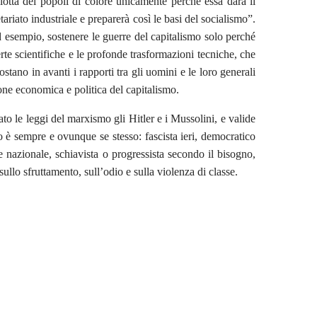
lotta dei popoli di colore unicamente perché essa darà il
tariato industriale e preparerà così le basi del socialismo”.
d esempio, sostenere le guerre del capitalismo solo perché
rte scientifiche e le profonde trasformazioni tecniche, che
tano in avanti i rapporti tra gli uomini e le loro generali
ione economica e politica del capitalismo.
to le leggi del marxismo gli Hitler e i Mussolini, e valide
 è sempre e ovunque se stesso: fascista ieri, democratico
ne nazionale, schiavista o progressista secondo il bisogno,
sullo sfruttamento, sull’odio e sulla violenza di classe.