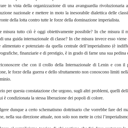
are in vista della organizzazione di una avanguardia rivoluzionaria a
luzione nazionale e mettere in moto la inesorabile dialettica delle class
fronte della lotta contro tutte le forze della dominazione imperialista.
 misura tutto ciò è oggi obiettivamente possibile? In che misura il 
 di una guida internazionale di classe? In che misura invece esso viene de
e alimentato e potenziato da quella centrale dell’imperialismo (è indiff
eografiche, finanziarie e di prestigio, è in grado di farne una sua pedin
iconoscere che con il crollo della Internazionale di Lenin e con il
ione, le forze della guerra e dello sfruttamento non conoscono limiti nel
ominio.
io per questa constatazione che urgono, sugli altri problemi, quelli della
ui è condizionata la stessa liberazione dei popoli di colore.
gere dunque a certo schematismo dottrinario che vorrebbe fare del ma
he, nella sua direzione attuale, non solo non mette in crisi l’imperialismo