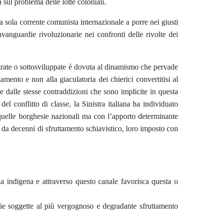
 sul problema delle lotte coloniali.
la sola corrente comunista internazionale a porre nei giusti
anguardie rivoluzionarie nei confronti delle rivolte dei
retrate o sottosviluppate è dovuta al dinamismo che pervade
mento e non alla giaculatoria dei chierici convertitisi al
he dalle stesse contraddizioni che sono implicite in questa
l conflitto di classe, la Sinistra italiana ha individuato
di quelle borghesie nazionali ma con l’apporto determinante
tta da decenni di sfruttamento schiavistico, loro imposto con
a indigena e attraverso questo canale favorisca questa o
raie soggette al più vergognoso e degradante sfruttamento