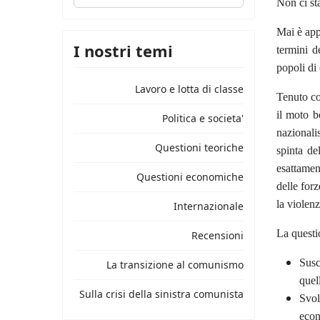
Non ci sta
Mai è appa
I nostri temi
termini d
popoli di 
Lavoro e lotta di classe
Tenuto co
il moto b
Politica e societa'
nazionali
Questioni teoriche
spinta de
esattamen
Questioni economiche
delle forz
la violenz
Internazionale
La questi
Recensioni
Susc
La transizione al comunismo
quel
Sulla crisi della sinistra comunista
Svol
econ