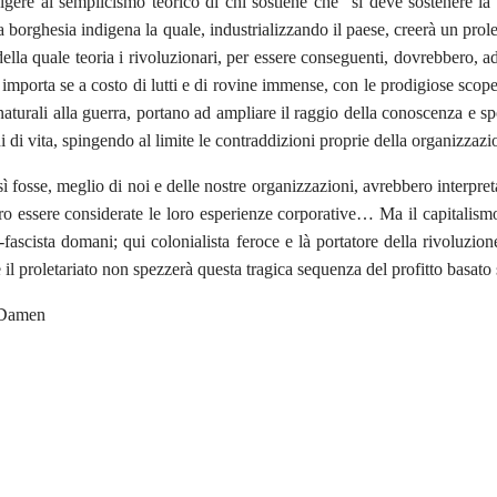
gere al semplicismo teorico di chi sostiene che “si deve sostenere la 
a borghesia indigena la quale, industrializzando il paese, creerà un prole
ella quale teoria i rivoluzionari, per essere conseguenti, dovrebbero, a
 importa se a costo di lutti e di rovine immense, con le prodigiose scope
aturali alla guerra, portano ad ampliare il raggio della conoscenza e spos
i di vita, spingendo al limite le contraddizioni proprie della organizzaz
ì fosse, meglio di noi e delle nostre organizzazioni, avrebbero interpreta
o essere considerate le loro esperienze corporative… Ma il capitalismo
-fascista domani; qui colonialista feroce e là portatore della rivoluzio
 il proletariato non spezzerà questa tragica sequenza del profitto basato 
 Damen