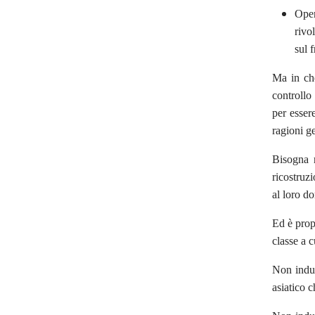
Oper
rivo
sul 
Ma in che
controllo
per esser
ragioni g
Bisogna r
ricostruz
al loro d
Ed è propr
classe a c
Non indul
asiatico c