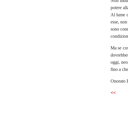
Non indul
potere all
Al lume d
esse, non
sono conn
condizion
Ma se cos
dovrebber
oggi, neo
fino a che
Onorato
<<