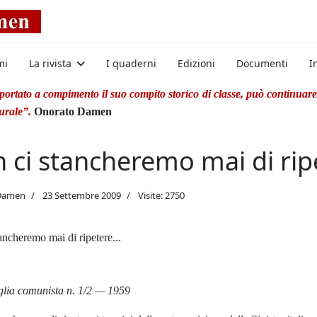
mi
La rivista
I quaderni
Edizioni
Documenti
I
rtato a compimento il suo compito storico di classe, può continuare 
turale”.
Onorato Damen
 ci stancheremo mai di ripe
Damen
23 Settembre 2009
Visite: 2750
ancheremo mai di ripetere...
glia comunista n. 1/2 — 1959