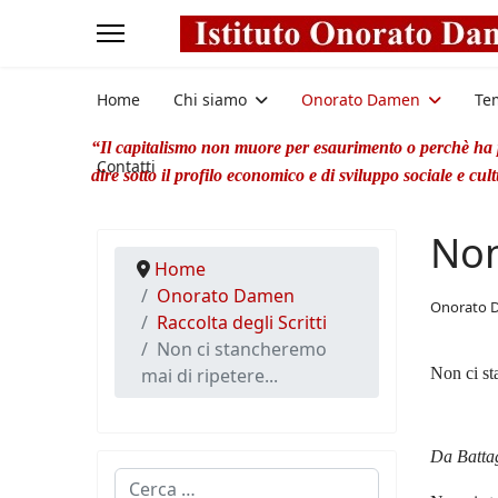
Home
Chi siamo
Onorato Damen
Te
“Il capitalismo non muore per esaurimento o perchè ha po
Contatti
dire sotto il profilo economico e di sviluppo sociale e cul
Non
Home
Onorato Damen
Onorato 
Raccolta degli Scritti
Non ci stancheremo
mai di ripetere...
Non ci st
Da Batta
Cerca