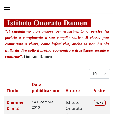
“Il capitalismo non muore per esaurimento o perchè ha
portato a compimento il suo compito storico di classe, può
continuare a vivere, come infatti vive, anche se non ha più
nulla da dire sotto il profilo economico e di sviluppo sociale e
culturale”.
Onorato Damen
Visualizza #
Data
Titolo
pubblicazione
Autore
Visite
Articoli
D emme
14 Dicembre
Istituto
4747
2010
D' n°2
Onorato