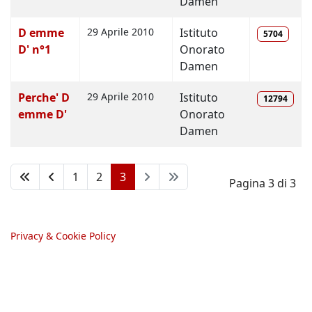
Damen
D emme
29 Aprile 2010
Istituto
5704
D' n°1
Onorato
Damen
Perche' D
29 Aprile 2010
Istituto
12794
emme D'
Onorato
Damen
1
2
3
Pagina 3 di 3
Privacy & Cookie Policy