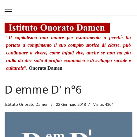
“Il capitalismo non muore per esaurimento o perchè ha
portato a compimento il suo compito storico di classe, può
continuare a vivere, come infatti vive, anche se non ha più
nulla da dire sotto il profilo economico e di sviluppo sociale e
culturale”.
Onorato Damen
D emme D' n°6
Istituto Onorato Damen
22 Gennaio 2013
Visite: 4364