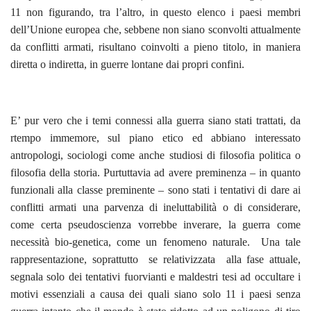
11 non figurando, tra l’altro, in questo elenco i paesi membri
dell’Unione europea che, sebbene non siano sconvolti attualmente
da conflitti armati, risultano coinvolti a pieno titolo, in maniera
diretta o indiretta, in guerre lontane dai propri confini.
E’ pur vero che i temi connessi alla guerra siano stati trattati, da
rtempo immemore, sul piano etico ed abbiano interessato
antropologi, sociologi come anche studiosi di filosofia politica o
filosofia della storia. Purtuttavia ad avere preminenza – in quanto
funzionali alla classe preminente – sono stati i tentativi di dare ai
conflitti armati una parvenza di ineluttabilità o di considerare,
come certa pseudoscienza vorrebbe inverare, la guerra come
necessità bio-genetica, come un fenomeno naturale. Una tale
rappresentazione, soprattutto se relativizzata alla fase attuale,
segnala solo dei tentativi fuorvianti e maldestri tesi ad occultare i
motivi essenziali a causa dei quali siano solo 11 i paesi senza