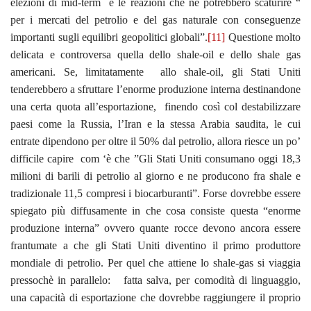
elezioni di mid-term e le reazioni che ne potrebbero scaturire “
per i mercati del petrolio e del gas naturale con conseguenze
importanti sugli equilibri geopolitici globali”.
[11]
Questione molto
delicata e controversa quella dello shale-oil e dello shale gas
americani. Se, limitatamente allo shale-oil, gli Stati Uniti
tenderebbero a sfruttare l’enorme produzione interna destinandone
una certa quota all’esportazione, finendo così col destabilizzare
paesi come la Russia, l’Iran e la stessa Arabia saudita, le cui
entrate dipendono per oltre il 50% dal petrolio, allora riesce un po’
difficile capire com ‘è che ”Gli Stati Uniti consumano oggi 18,3
milioni di barili di petrolio al giorno e ne producono fra shale e
tradizionale 11,5 compresi i biocarburanti”. Forse dovrebbe essere
spiegato più diffusamente in che cosa consiste questa “enorme
produzione interna” ovvero quante rocce devono ancora essere
frantumate a che gli Stati Uniti diventino il primo produttore
mondiale di petrolio. Per quel che attiene lo shale-gas si viaggia
pressochè in parallelo: fatta salva, per comodità di linguaggio,
una capacità di esportazione che dovrebbe raggiungere il proprio