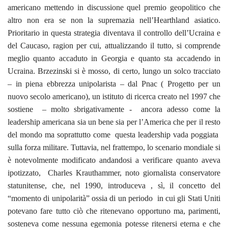
americano mettendo in discussione quel premio geopolitico che
altro non era se non la supremazia nell’Hearthland asiatico.
Prioritario in questa strategia diventava il controllo dell’Ucraina e
del Caucaso, ragion per cui, attualizzando il tutto, si comprende
meglio quanto accaduto in Georgia e quanto sta accadendo in
Ucraina. Brzezinski si è mosso, di certo, lungo un solco tracciato
– in piena ebbrezza unipolarista – dal Pnac ( Progetto per un
nuovo secolo americano), un istituto di ricerca creato nel 1997 che
sostiene – molto sbrigativamente - ancora adesso come la
leadership americana sia un bene sia per l’America che per il resto
del mondo ma soprattutto come questa leadership vada poggiata
sulla forza militare. Tuttavia, nel frattempo, lo scenario mondiale si
è notevolmente modificato andandosi a verificare quanto aveva
ipotizzato, Charles Krauthammer, noto giornalista conservatore
statunitense, che, nel 1990, introduceva , sì, il concetto del
“momento di unipolarità” ossia di un periodo in cui gli Stati Uniti
potevano fare tutto ciò che ritenevano opportuno ma, parimenti,
sosteneva come nessuna egemonia potesse ritenersi eterna e che