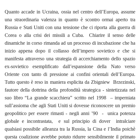
Quanto accade in Ucraina, ossia nel centro dell’Europa, assume
una straordinaria valenza in quanto è scontro ormai aperto tra
Russia e Stati Uniti con una tensione che ci riporta alla guerra di
Corea o alla crisi dei missili a Cuba. Chiarire il senso delle
dinamiche in corso rimanda ad un processo di incubazione che ha
inizio appena dopo il collasso dell’impero sovietico e che si
manifesta attraverso una strategia di accerchiamento dello spazio
ex-sovietico esemplificato dall’espansione della Nato verso
Oriente con tanto di pressione ai confini orientali dell’Europa.
Tutto questo è reso in maniera esplicita da Zbigniew Brzezinski,
fautore della dottrina della profondità strategica - sintetizzata nel
suo libro “La grande scacchiera” scritto nel 1998 – imperniata
sull’assioma che agli Stati Uniti si dovesse riconoscere un premio
geopolitico per essere rimasti - negli anni ’90 - unica potenza
globale e incontrastata, e sul principio di dover intralciare
qualsiasi possibile alleanza tra la Russia, la Cina e l’India poichè
questa coalizione avrebbe potuto ridurre sensibilmente il primato