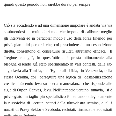
quindi questo periodo non sarebbe durato per sempre.
Ciò sta accadendo e ad una dimensione unipolare è andata via via
sostituendosi un multipolarismo che impone di calibrare meglio
gli interventi ed in particolar modo l’uso della forza finendo per
privilegiare altri percorsi che, col prescindere da una esposizione
diretta, consentono di conseguire risultati altrettanto efficaci. Il
“regime change”, in quest’ottica, si presta ottimamente alla
bisogna essendo già stato sperimentato in vari contesti, dalla ex-
Jugoslavia alla Tunisia, dall’Egitto alla Libia, in Venezuela, nella
stessa Ucraina, col perseguire una logica di “destabilizzazione
creativa” facendo leva su certa manovalanza che risponde alle
sigle di Otpor, Canvas, Javu. Nell’intreccio ucraino, tuttavia, si è
privilegiato un taglio più specialistico fomentando adeguatamente
la russofobia di certuni settori della ultra-destra ucraina, quali i
nazisti di Pravy Sektor e Svoboda, reclutati, finanziati e addestrati
nella vicina Polonia.