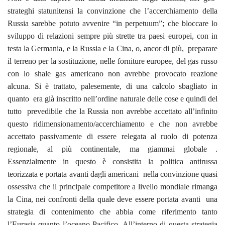
strateghi statunitensi la convinzione che l’accerchiamento della
Russia sarebbe potuto avvenire “in perpetuum”; che bloccare lo
sviluppo di relazioni sempre più strette tra paesi europei, con in
testa la Germania, e la Russia e la Cina, o, ancor di più, preparare
il terreno per la sostituzione, nelle forniture europee, del gas russo
con lo shale gas americano non avrebbe provocato reazione
alcuna. Si è trattato, palesemente, di una calcolo sbagliato in
quanto era già inscritto nell’ordine naturale delle cose e quindi del
tutto prevedibile che la Russia non avrebbe accettato all’infinito
questo ridimensionamento/accerchiamento e che non avrebbe
accettato passivamente di essere relegata al ruolo di potenza
regionale, al più continentale, ma giammai globale .
Essenzialmente in questo è consistita la politica antirussa
teorizzata e portata avanti dagli americani nella convinzione quasi
ossessiva che il principale competitore a livello mondiale rimanga
la Cina, nei confronti della quale deve essere portata avanti una
strategia di contenimento che abbia come riferimento tanto
l’Eurasia quanto l’oceano Pacifico. All’interno di questa strategia