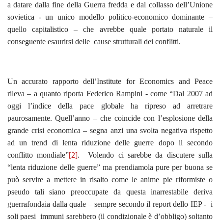
a datare dalla fine della Guerra fredda e dal collasso dell’Unione
sovietica - un unico modello politico-economico dominante –
quello capitalistico – che avrebbe quale portato naturale il
conseguente esaurirsi delle cause strutturali dei conflitti.
Un accurato rapporto dell’Institute for Economics and Peace
rileva – a quanto riporta Federico Rampini - come “Dal 2007 ad
oggi l’indice della pace globale ha ripreso ad arretrare
paurosamente. Quell’anno – che coincide con l’esplosione della
grande crisi economica – segna anzi una svolta negativa rispetto
ad un trend di lenta riduzione delle guerre dopo il secondo
conflitto mondiale”
[2]
. Volendo ci sarebbe da discutere sulla
“lenta riduzione delle guerre” ma prendiamola pure per buona se
può servire a mettere in risalto come le anime pie riformiste o
pseudo tali siano preoccupate da questa inarrestabile deriva
guerrafondaia dalla quale – sempre secondo il report dello IEP - i
soli paesi immuni sarebbero (il condizionale è d’obbligo) soltanto