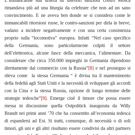
L’immancabile sua tiritera su ulteriori sanzioni contro Mosca
rimandava più ad una liturgia da celebrare che non ad un sano
convincimento. E ne aveva ben donde se si considera come le
immancabili ritorsioni russe, le contro-sanzioni per dirla in breve,
vadano a incidere negativamente e con una certa consistenza
proprio sulla “locomotiva” europea. Infatti “Nel caso specifico
della Germania, sono particolarmente colpiti il settore
dell’elettronica, alcune fasce della meccanica, l’alimentare. Da
considerare che circa 350.000 impieghi in Germania dipendono
direttamente dal commercio con la Russia”
[8]
e nel prosieguo si
rileva come la stessa Germania “ è divisa tra il mantenimento
della fedeltà agli Stati Uniti e la necessità di sviluppare gli accordi
con la Cina e la stessa Russia, opzione di lungo termine delle
strategie tedesche”
[9]
. Emerge cioè il timore che possa essere
messa in discussione quella Ostpolitick inaugurata da Willy
Brandt nei primi anni ’70 che ha consentito all’economia tedesca
di espandersi ad Est. Si tratti, comunque, di necessità o di soli
timori, gli uni e gli altri risultano essere condivisi da altri partners