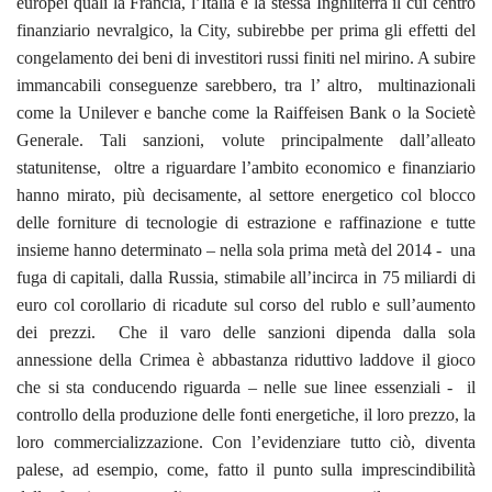
europei quali la Francia, l’Italia e la stessa Inghilterra il cui centro
finanziario nevralgico, la City, subirebbe per prima gli effetti del
congelamento dei beni di investitori russi finiti nel mirino. A subire
immancabili conseguenze sarebbero, tra l’ altro, multinazionali
come la Unilever e banche come la Raiffeisen Bank o la Societè
Generale. Tali sanzioni, volute principalmente dall’alleato
statunitense, oltre a riguardare l’ambito economico e finanziario
hanno mirato, più decisamente, al settore energetico col blocco
delle forniture di tecnologie di estrazione e raffinazione e tutte
insieme hanno determinato – nella sola prima metà del 2014 - una
fuga di capitali, dalla Russia, stimabile all’incirca in 75 miliardi di
euro col corollario di ricadute sul corso del rublo e sull’aumento
dei prezzi. Che il varo delle sanzioni dipenda dalla sola
annessione della Crimea è abbastanza riduttivo laddove il gioco
che si sta conducendo riguarda – nelle sue linee essenziali - il
controllo della produzione delle fonti energetiche, il loro prezzo, la
loro commercializzazione. Con l’evidenziare tutto ciò, diventa
palese, ad esempio, come, fatto il punto sulla imprescindibilità