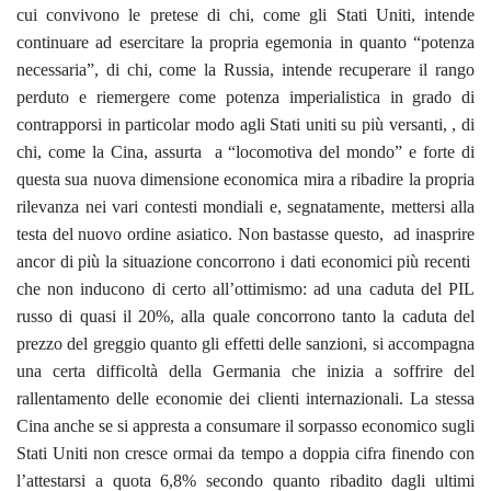
cui convivono le pretese di chi, come gli Stati Uniti, intende
continuare ad esercitare la propria egemonia in quanto “potenza
necessaria”, di chi, come la Russia, intende recuperare il rango
perduto e riemergere come potenza imperialistica in grado di
contrapporsi in particolar modo agli Stati uniti su più versanti, , di
chi, come la Cina, assurta a “locomotiva del mondo” e forte di
questa sua nuova dimensione economica mira a ribadire la propria
rilevanza nei vari contesti mondiali e, segnatamente, mettersi alla
testa del nuovo ordine asiatico. Non bastasse questo, ad inasprire
ancor di più la situazione concorrono i dati economici più recenti
che non inducono di certo all’ottimismo: ad una caduta del PIL
russo di quasi il 20%, alla quale concorrono tanto la caduta del
prezzo del greggio quanto gli effetti delle sanzioni, si accompagna
una certa difficoltà della Germania che inizia a soffrire del
rallentamento delle economie dei clienti internazionali. La stessa
Cina anche se si appresta a consumare il sorpasso economico sugli
Stati Uniti non cresce ormai da tempo a doppia cifra finendo con
l’attestarsi a quota 6,8% secondo quanto ribadito dagli ultimi