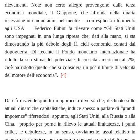
rilevamenti. Note non certo allegre provengono dalla terza
economia mondiale, il Giappone, che affonda nella quarta
recessione in cinque anni nel mentre – con esplicito riferimento
agli USA - Federico Fubini fa rilevare come “Gli Stati Uniti
sono impegnati in una lunga ripresa che, dati alla mano, si sta
dimostrando la più debole degli 11 cicli economici contati dal
dopoguerra. Di recente il Fondo monetario internazionale ha
ridotto la sua stima del potenziale di crescita americano al 2%,
cioè ha ridotto quello che si considera un po’ il limite di velocità
del motore dell’economia”.
[4]
Da ciò discende quindi un approccio diverso che, declinato sulle
attuali dinamiche capitalistiche, induce spesso a parlare di “grandi
impotenze” riferendosi, appunto, agli Stati Uniti, alla Russia o alla
Cina, proprio per porne in rilievo le attuali limitatezze, i punti
critici, le debolezze, in un senso, ovviamente, assai relativo in
quanto ci si riferisce pur sempre a concentrazioni statali con un