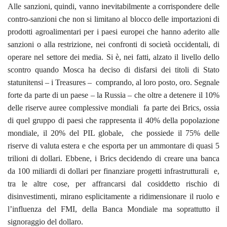
Alle sanzioni, quindi, vanno inevitabilmente a corrispondere delle
contro-sanzioni che non si limitano al blocco delle importazioni di
prodotti agroalimentari per i paesi europei che hanno aderito alle
sanzioni o alla restrizione, nei confronti di società occidentali, di
operare nel settore dei media. Si è, nei fatti, alzato il livello dello
scontro quando Mosca ha deciso di disfarsi dei titoli di Stato
statunitensi – i Treasures – comprando, al loro posto, oro. Segnale
forte da parte di un paese – la Russia – che oltre a detenere il 10%
delle riserve auree complessive mondiali fa parte dei Brics, ossia
di quel gruppo di paesi che rappresenta il 40% della popolazione
mondiale, il 20% del PIL globale, che possiede il 75% delle
riserve di valuta estera e che esporta per un ammontare di quasi 5
trilioni di dollari. Ebbene, i Brics decidendo di creare una banca
da 100 miliardi di dollari per finanziare progetti infrastrutturali e,
tra le altre cose, per affrancarsi dal cosiddetto rischio di
disinvestimenti, mirano esplicitamente a ridimensionare il ruolo e
l’influenza del FMI, della Banca Mondiale ma soprattutto il
signoraggio del dollaro.