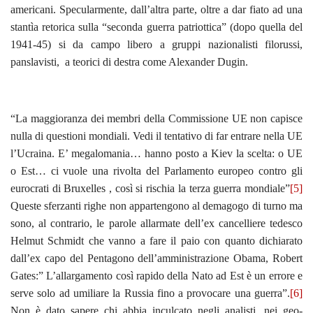
americani. Specularmente, dall’altra parte, oltre a dar fiato ad una
stantìa retorica sulla “seconda guerra patriottica” (dopo quella del
1941-45) si da campo libero a gruppi nazionalisti filorussi,
panslavisti, a teorici di destra come Alexander Dugin.
“La maggioranza dei membri della Commissione UE non capisce
nulla di questioni mondiali. Vedi il tentativo di far entrare nella UE
l’Ucraina. E’ megalomania… hanno posto a Kiev la scelta: o UE
o Est… ci vuole una rivolta del Parlamento europeo contro gli
eurocrati di Bruxelles , così si rischia la terza guerra mondiale”
[5]
Queste sferzanti righe non appartengono al demagogo di turno ma
sono, al contrario, le parole allarmate dell’ex cancelliere tedesco
Helmut Schmidt che vanno a fare il paio con quanto dichiarato
dall’ex capo del Pentagono dell’amministrazione Obama, Robert
Gates:” L’allargamento così rapido della Nato ad Est è un errore e
serve solo ad umiliare la Russia fino a provocare una guerra”.
[6]
Non è dato sapere chi abbia inculcato negli analisti, nei geo-