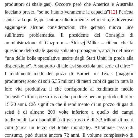
produttori di shale-gas). Occorre però che America e Australia
facciano presto, “se ne hanno veramente la capacità”
[12]
Perfetta
sintesi alla quale, per entrare ulteriormente nel merito, è doveroso
aggiungere alcune considerazioni che gettano nuova luce
sull’intera problematica. Il presidente del Consiglio di
amministrazione di Gazprom – Aleksej Miller – ritiene che la
questione dello shale-gas sia soltanto propaganda, anzi la definisce
“una delle bolle speculative uscite dagli Stati Uniti in preda alla
disperazione”. A supporto di tale tesi snocciola una serie di cifre: “
I rendimenti medi dei pozzi di Barnett in Texas (maggior
produttore) sono di soli 6,35 milioni di metri cubi di gas in tutta la
loro vita produttiva, il che corrisponde al rendimento medio
“mensile” di un pozzo russo che produce per un periodo di oltre
15-20 anni. Ciò significa che il rendimento di un pozzo di gas di
scisti è di almeno 200 volte inferiore a quello dei campi
tradizionali. La disponibilità di gas russo è di 3,3 trilioni di metri
cubi (circa un terzo del totale mondiale). All’attuale tasso di
consumo, può durare ancora 72 anni. Il volume complessivo di