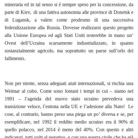
mineraria ed in tal senso si è sempre speso per la concessione, da
parte di Kiev, di una fattiva autonomia alle province di Donetsk e
di Lugansk, a valere come prodromo di una successiva
federalizzazione alla Russia. Dovesse realizzarsi questo progetto
alla Unione Europea ed agli Stati Uniti resterebbe in mano un’
Ovest dell’Ucraina scarsamente industrializzato, in quanto
sostanzialmente agricolo, ma soprattutto un paese sull’orlo del
fallimento.
Non per niente, senza adeguati aiuti internazionali, si rischia una
Weimar al cubo. Come sono lontani i tempi in cui – siamo nel
1991 – l’agenda del nuovo stato ucraino prevedeva una
transizione veloce, l’entrata nella UE e l’adesione alla Nato! Le
cose, al contrario, hanno preso una piega un po’ diversa e se, per
esemplificare, nel 1992 il reddito medio ucraino era il 90% di
quello polacco, nel 2014 è meno del 40%. Con questo e altri
indicatori, tutti volti al negativo, e con una guerra civile che ha già